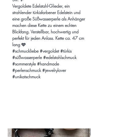
Vergoldete Edelstahl-Glieder, ein
strahlender türkisfarbener Edelstein und
eine große Süßwasserperle als Anhänger
machen diese Kette zu einem echten
Blickfang. Verstellbar, hochwertig und
perfekt für jeden Anlass. Kette ca. 47 cm
lang 🩵
#schmuckliebe #vergoldet #türkis
#süßwasserperle #edelstahlschmuck
#sommerstyle #handmade
#perlenschmuck #jewelrylover
#unikatschmuck
Ähnliche
Produkte
NEU