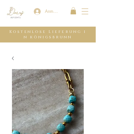
Anmelden
Kostenlose
Lieferung
i
n königsbrunn