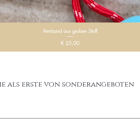
Armband aus groben Stoff
Preis
€ 25,00
ie als erste von sonderangeboten