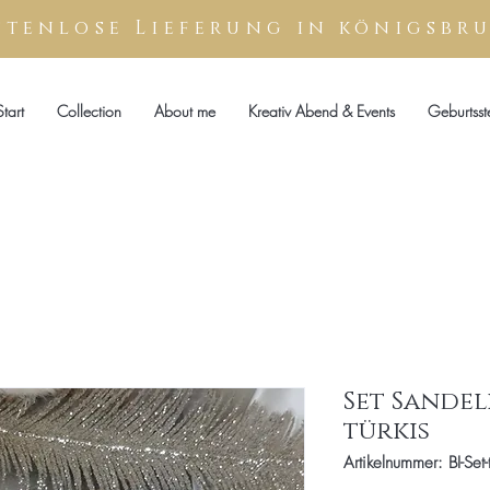
stenlose
Lieferung
in königsbr
Start
Collection
About me
Kreativ Abend & Events
Geburtsst
Set Sandel
türkis
Artikelnummer: BI-Set-t