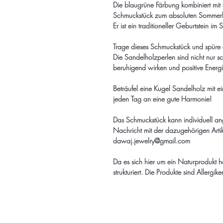
Die blaugrüne Färbung kombiniert mit
Schmuckstück zum absoluten Sommerh
Er ist ein traditioneller Geburtstein i
Trage dieses Schmuckstück und spüre 
Die Sandelholzperlen sind nicht nur 
beruhigend wirken und positive Energi
Beträufel eine Kugel Sandelholz mit 
jeden Tag an eine gute Harmonie!
Das Schmuckstück kann individuell an
Nachricht mit der dazugehörigen Arti
dawaj.jewelry@gmail.com
Da es sich hier um ein Naturprodukt ha
strukturiert. Die Produkte sind Allergik