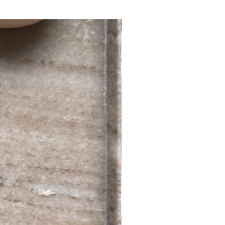
XL
NEU
XXL