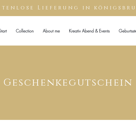
stenlose
Lieferung
in königsbr
Start
Collection
About me
Kreativ Abend & Events
Geburtsst
Geschenkegutschein