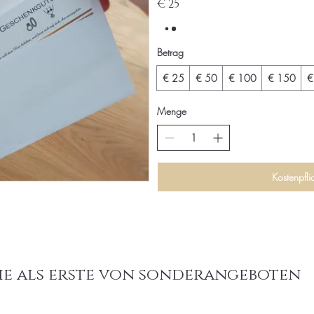
€ 25
Betrag
€ 25
€ 50
€ 100
€ 150
€
Menge
Kostenpfli
ie als erste von sonderangeboten