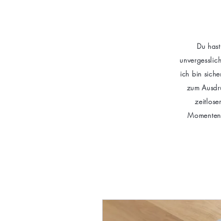
Du hast
unvergesslic
ich bin siche
zum Ausdru
zeitlose
Momenten. 