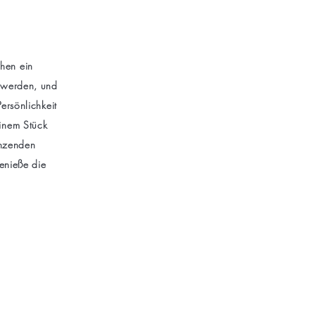
hen ein
t werden, und
ersönlichkeit
einem Stück
änzenden
enieße die