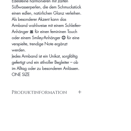
Edelsteine harmonieren mit zarten
Süßwasserperlen, die dem Schmuckstück
einen edlen, natürlichen Glanz verleihen.
Als besonderer Akzent kann das
Armband wahlweise mit einem Schleifen-
Anhänger 🎀 für einen femininen Touch
oder einem Smiley-Anhänger 😊 für eine
verspielte, trendige Note ergänzt
werden.
Jedes Armband ist ein Unikat, sorgfältig
gefertigt und ein stilvoller Begleiter – ob
im Alltag oder zu besonderen Anlässen.
ONE SIZE
Produktinformation
Armband Edelstein Onyx ,
Süsswaserperlen, Anhänger Edelstahl
vergoldet
Ähnliche