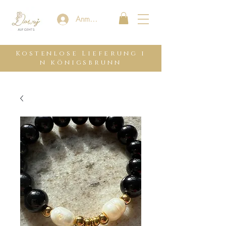
Anmelden
Kostenlose
Lieferung
i
n königsbrunn