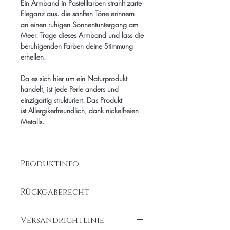
Ein Armband in Pastellfarben strahlt zarte
Eleganz aus. die sanften Töne erinnern
an einen ruhigen Sonnentuntergang am
Meer. Trage dieses Armband und lass die
beruhigenden Farben deine Stimmung
erhellen.
Da es sich hier um ein Naturprodukt
handelt, ist jede Perle anders und
einzigartig strukturiert. Das Produkt
ist Allergikerfreundlich, dank nickelfreien
Metalls.
Produktinfo
gefärbete Achat Perlen in Pastelltönen
Rückgaberecht
8mm, Anhänger mit funkelnden Swarovki
Anhänger, Dawaj Logo
Rückgabe
Versandrichtlinie
Dawaj Jewelry bringt Dich zum Strahlen