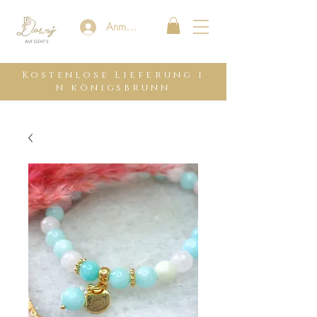
Anmelden
Kostenlose
Lieferung
i
n königsbrunn