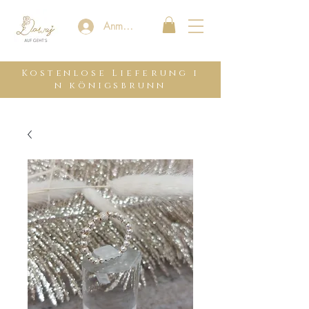
Anmelden
Kostenlose
Lieferung
i
n königsbrunn