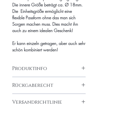
Die innere Größe beträgt ca. Ø 18mm.
Die Einheitsgröße ermöglicht eine
flexible Passform ohne das man sich
Sorgen machen muss. Dies macht ihn
auch zu einem idealen Geschenk!
Er kann einzeln getragen, aber auch sehr
schön kombiniert werden!
Produktinfo
elastischer bobble Ring Silber 925,
Rückgaberecht
Größe der Perlen 3 mm, Größe des
diamond in Silber 925ca. 4 mm, innere
Rückgabe
Größe beträgt ca. Ø 18mm.
Versandrichtlinie
Dawaj Jewelry bringt Dich zum Strahlen
und soll Dich glücklich machen. Sollte
Versand
dies einmal nicht der Fall sein, nehme
Da der Schmuck von Hand gefertigt
bitte direkt mit mir Kontakt auf:
wird, erfolgt die Lieferung bei verfügbarer
dawaj.jewelry@gmail.com, gerne auch
Ähnliche
Ware innerhalb von 3-5 Werktagen
über WhatsApp +49 151/ 403 41