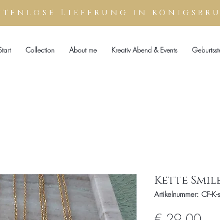
stenlose
Lieferung
in königsbr
Start
Collection
About me
Kreativ Abend & Events
Geburtsst
Kette Smil
Artikelnummer: CF-K-
Prei
€ 29,00