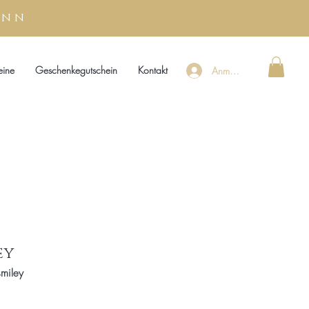
unn
eine
Geschenkegutschein
Kontakt
Anmelden
ey
smiley
s