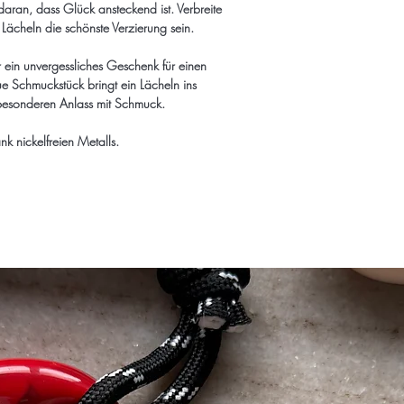
nehme bitte direkt mit m
daran, dass Glück ansteckend ist. Verbreite
Da der Schmuck von Han
dawaj.jewelry@gmail.
Lächeln die schönste Verzierung sein.
Lieferung bei verfügba
+49 151/ 403 41 
Werktagen nach Einga
 ein unvergessliches Geschenk für einen
innerhalb Deutschlands 
Grundsätzlich steht d
e Schmuckstück bringt ein Lächeln ins
Ansonsten beträgt der
Widerrufsrecht zu. Nic
esonderen Anlass mit Schmuck.
und viel Freude beim S
gemäß § 312g Abs. 2 
Sonderbestellung (ku
ank nickelfreien Metalls.
Freue dich auf deine Li
Abs.2 Nr.1 BGB. Liefer
denn innerhalb von Kö
können bis zu 4 Woch
auch kostenfrei vors Ha
Königsbrunn möglich.
Bitte beachte:
Ähnliche Produkte
● Der Schmuck muss un
unbeschädigt sein.
● Der/die Artikel müsse
● Bitte gehe mit Deine
● Gesetzlich vorgeschr
Sonderanfertigungen u
hygienischen Gründen 