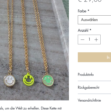
Farbe
*
Auswählen
Anzahl
*
In
Produktinfo
Kette Edelstahlt 24k v
Rückgaberecht
verschiedenen Farben,
Rückgabe
Versandrichtlinie
Dawaj Jewelry bringt D
glücklich machen. Sollte
s, um die Welt zu erhellen. Diese Kette mit
Versand