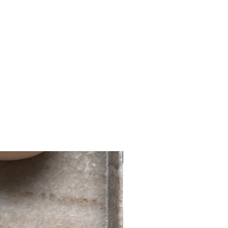
ir Kontakt auf:
d gefertigt wird, erfolgt die
com, gerne auch über WhatsApp
rer Ware innerhalb von 3-5
002
ng der Zahlung. Der Versand
ist ab 100,- Euro kostenlos.
em Kunden ein 14-tägiges
 Versand 5 €. Danke für Deine Geduld
ht bei kundenspezifischer Ware
töbern in unserem Shop.
Nr. 1 BGB. Es handelt sich um eine
ndenspezifischer Ware) gemäß §312g
eferung direkt vor deiner Haustüre,
zeiten bei Sonderbestellungen
nigsbrunn wird die Ware auf Wunsch
en dauern!
us geliefert. Abholung auch in
getragen, unbenutzt und
n originalverpackt sein.
NEU
m Schmuck vorsichtig und sorgsam um.
ieben ist, dass Waren wie
nd grundsätzlich Schmuck aus
vom Umtausch ausgeschlossen sind.