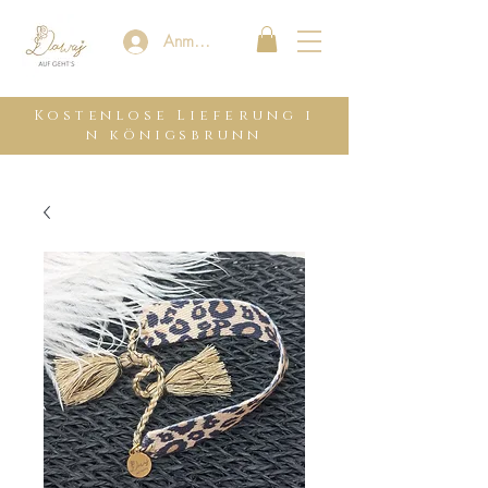
Anmelden
Kostenlose
Lieferung
i
n königsbrunn