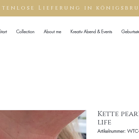
stenlose
Lieferung
in königsbr
Start
Collection
About me
Kreativ Abend & Events
Geburtsst
Kette pear
life
Artikelnummer: WTC-