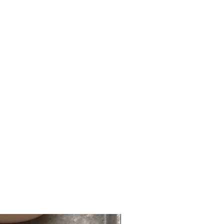
com, gerne auch über WhatsApp
rer Ware innerhalb von 3-5
002
ng der Zahlung. Der Versand
ist ab 100,- Euro kostenlos.
em Kunden ein 14-tägiges
 Versand 5 €. Danke für Deine Geduld
ht bei kundenspezifischer Ware
töbern in unserem Shop.
Nr. 1 BGB. Es handelt sich um eine
ndenspezifischer Ware) gemäß §312g
eferung direkt vor deiner Haustüre,
zeiten bei Sonderbestellungen
nigsbrunn wird die Ware auf Wunsch
en dauern!
us geliefert. Abholung auch in
getragen, unbenutzt und
n originalverpackt sein.
m Schmuck vorsichtig und sorgsam um.
ieben ist, dass Waren wie
nd grundsätzlich Schmuck aus
vom Umtausch ausgeschlossen sind.
NEU