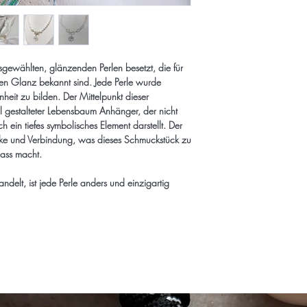
dawaj.jewelry@gmail.
Lieferung bei verfügba
+49 151/ 403 41 
Werktagen nach Einga
innerhalb Deutschlands 
Grundsätzlich steht d
Ansonsten beträgt der
Widerrufsrecht zu. Nic
und viel Freude beim S
 ausgewählten, glänzenden Perlen besetzt, die für
gemäß § 312g Abs. 2 
hen Glanz bekannt sind. Jede Perle wurde
Sonderbestellung (ku
Freue dich auf deine Li
heit zu bilden. Der Mittelpunkt dieser
Abs.2 Nr.1 BGB. Liefer
denn innerhalb von Kö
l gestalteter Lebensbaum Anhänger, der nicht
können bis zu 4 Woch
auch kostenfrei vors Ha
ch ein tiefes symbolisches Element darstellt. Der
Königsbrunn möglich.
rke und Verbindung, was dieses Schmuckstück zu
Bitte beachte:
lass macht.
● Der Schmuck muss un
unbeschädigt sein.
ndelt, ist jede Perle anders und einzigartig
● Der/die Artikel müsse
● Bitte gehe mit Deine
● Gesetzlich vorgeschr
Sonderanfertigungen u
hygienischen Gründen 
Ähnliche Produkte