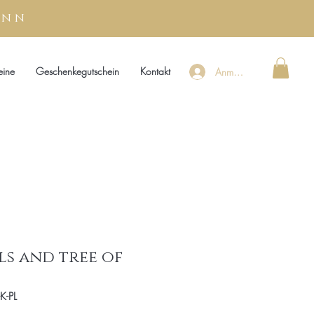
unn
eine
Geschenkegutschein
Kontakt
Anmelden
ls and tree of
K-PL