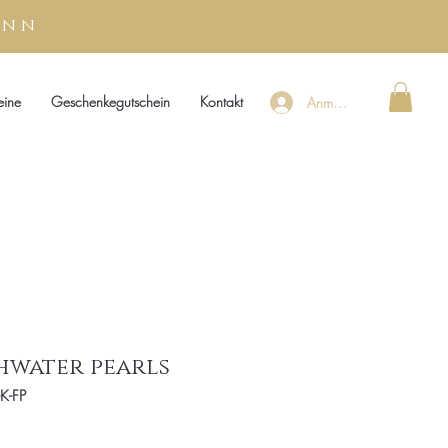
unn
eine
Geschenkegutschein
Kontakt
Anmelden
hwater pearls
K-FP
s