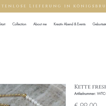
stenlose
Lieferung
in königsbr
Start
Collection
About me
Kreativ Abend & Events
Geburtsst
Kette fres
Artikelnummer: WTC-
Prei
€ 99,00