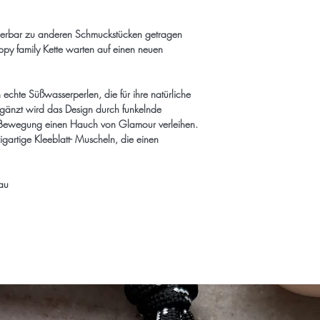
Widerrufsrecht zu. Nic
Ansonsten beträgt der
gemäß § 312g Abs. 2 
und viel Freude beim S
derbar zu anderen Schmuckstücken getragen
Sonderbestellung (ku
Freue dich auf deine Li
py family Kette warten auf einen neuen
Abs.2 Nr.1 BGB. Liefer
denn innerhalb von Kö
können bis zu 4 Woch
auch kostenfrei vors Ha
h echte Süßwasserperlen, die für ihre natürliche
Bitte beachte:
gänzt wird das Design durch funkelnde
● Der Schmuck muss un
er Bewegung einen Hauch von Glamour verleihen.
unbeschädigt sein.
gartige Kleeblatt- Muscheln, die einen
● Der/die Artikel müsse
● Bitte gehe mit Deine
● Gesetzlich vorgeschr
rau
Sonderanfertigungen u
hygienischen Gründen 
Ähnliche Produkte