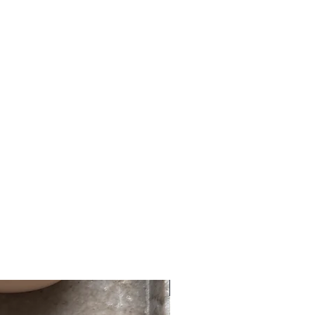
ht bei kundenspezifischer Ware
 Versand 5 €. Danke für Deine Geduld
Nr. 1 BGB. Es handelt sich um eine
töbern in unserem Shop.
ndenspezifischer Ware) gemäß §312g
eferung direkt vor deiner Haustüre,
zeiten bei Sonderbestellungen
nigsbrunn wird die Ware auf Wunsch
en dauern!
us geliefert.
getragen, unbenutzt und
n originalverpackt sein.
m Schmuck vorsichtig und sorgsam um.
ieben ist, dass Waren wie
nd grundsätzlich Schmuck aus
vom Umtausch ausgeschlossen sind.
NEU