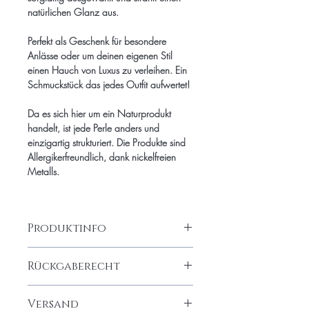
natürlichen Glanz aus.
Perfekt als Geschenk für besondere
Anlässe oder um deinen eigenen Stil
einen Hauch von Luxus zu verleihen. Ein
Schmuckstück das jedes Outfit aufwertet!
Da es sich hier um ein Naturprodukt
handelt, ist jede Perle anders und
einzigartig strukturiert. Die Produkte sind
Allergikerfreundlich, dank nickelfreien
Metalls.
Produktinfo
Edelstahlkette 24k vergoldet, Schleife
Rückgaberecht
handgefertigt aus echten
Süßwasserperlen, Swarosvki Kristalle,
Rückgabe
länge ca. 50 cm
Versand
Dawaj Jewelry bringt Dich zum Strahlen