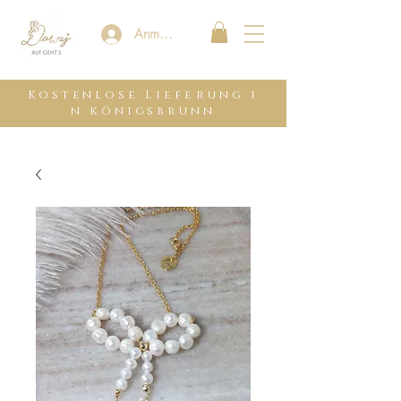
Anmelden
Kostenlose
Lieferung
i
n königsbrunn